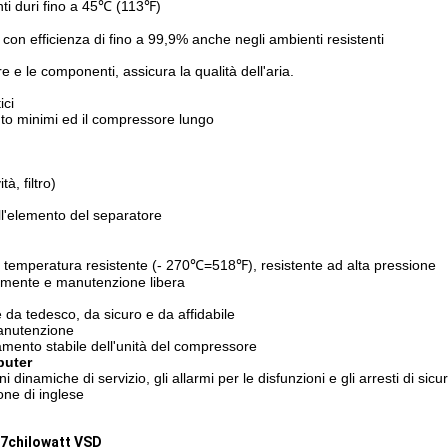
ti duri fino a 45℃ (113℉)
 con efficienza di fino a 99,9% anche negli ambienti resistenti
 e le componenti, assicura la qualità dell'aria.
ici
nto minimi ed il compressore lungo
à, filtro)
ell'elemento del separatore
temperatura resistente (- 270℃=518℉), resistente ad alta pressione
ramente e manutenzione libera
e da tedesco, da sicuro e da affidabile
manutenzione
amento stabile dell'unità del compressore
puter
 dinamiche di servizio, gli allarmi per le disfunzioni e gli arresti di sic
ione di inglese
37chilowatt VSD