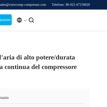
 sales@rotorcomp-compressor.com
Telefono: 86-021-67150020


tazione
aria di alto potere/durata
ga continua del compressore
mania