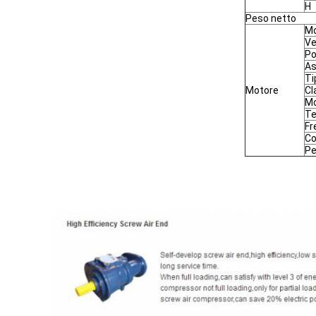
H
Peso netto
Mo
Ve
Po
As
Ti
Motore
Cl
Mo
Te
Fr
Co
Pe