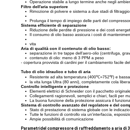
Operazione stabile a lungo termine anche negli ambien
Filtro dell'aria superiore
Rimozione di polvere e sistema a due stadi di filtraggio
Prolunga il tempo di impiego delle parti del compressore
Sistema efficiente di separazione
Riduzione delle perdite di pressione e dei costi energet
Il consumo di olio basso assicura i costi di mantenime
vita
Aria di qualità con il contenuto di olio basso:
separazione in tre tappe dell'aero-olio (centrifuga, gravit
contenuto di olio: meno di 3 PPM a peso
- copertura provvista di cardini per il cambiamento facile d
Tubo di olio idraulico e tubo di aria
Resistente ad alta temperatura (400℃=752℉) e bassa 
la vita lunga Ultra (80 anni), completamente cola libe
Controllo intelligente e protezione
Elementi elettrici di Schneider con il pacchetto original
Collegamenti ragionevoli, semplici e chiari, facili per 
La buona funzione della protezione assicura il funzion
Sistema di controllo avanzato del regolatore e del com
Stato di prestazione di sistema globale con le indicazioni
Tutte le funzioni di controllo via un'interfaccia, esposiz
Ampie possibilità di comunicazione
Parametridel compressore di raffreddamento a aria di 