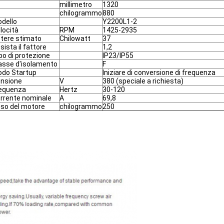
millimetro
1320
chilogrammo
880
dello
Y2200L1-2
locità
RPM
1425-2935
tere stimato
Chilowatt
37
sista il fattore
1,2
po di protezione
IP23/IP55
asse d'isolamento
F
do Startup
Iniziare di conversione di frequenza
nsione
V
380 (speciale a richiesta)
equenza
Hertz
30-120
rrente nominale
A
69,8
so del motore
chilogrammo
250