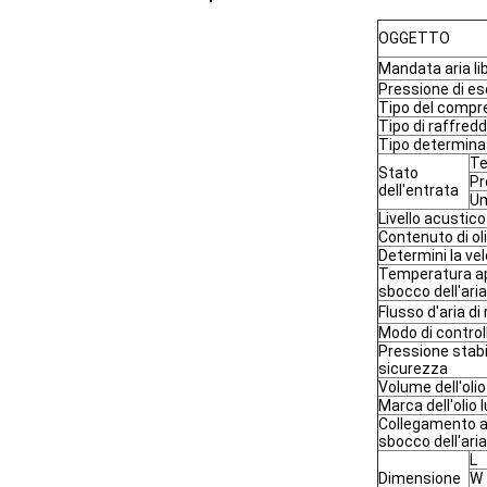
OGGETTO
Mandata aria li
Pressione di e
Tipo del compr
Tipo di raffre
Tipo determina
Te
Stato
Pr
dell'entrata
Um
Livello acustico
Contenuto di ol
Determini la vel
Temperatura app
sbocco dell'aria
Flusso d'aria d
Modo di control
Pressione stabil
sicurezza
Volume dell'olio
Marca dell'olio 
Collegamento ap
sbocco dell'aria
L
Dimensione
W