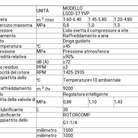
MODELLO
UNITÀ
LGCD-37 YVP
3
bera
1.60-6.40
1.45-5.80
1.20-4.80
m.
/min
sercizio massima
MPa
0,8
1,0
1,3
essore
L'olio inietta il compressore a vite
ddamento
Raffreddamento a aria
to
Diriga guidato
mperatura
℃
≤45
essione
MPa
Pressione atmosferica
idità relativa
≤90%
dB (A)
≤72
io residuo
PPM
≤2
ocità del rotore
RPM
1425-2935
iattita dello
℃
Temperature+10 ambientale
3
i raffreddamento
9200
m.
/hr
lo
Regolatore intelligente
ita della valvola di
MPa
0,88
1,10
1,43
 lubrificante
L
30
lubrificante
ROTORCOMP
piattito dello
G1-1/4
millimetro
1500
millimetro
1000