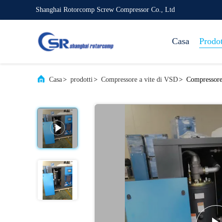
Shanghai Rotorcomp Screw Compressor Co., Ltd
Casa
Prodot
Casa
>
prodotti
>
Compressore a vite di VSD
>
Compressore 