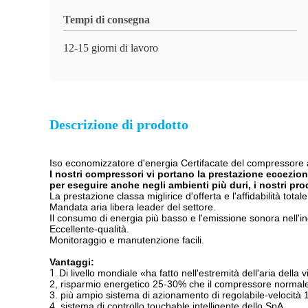
Tempi di consegna
12-15 giorni di lavoro
Descrizione di prodotto
Iso economizzatore d'energia Certifacate del compressore a
I nostri compressori vi portano la prestazione ecceziona
per eseguire anche negli ambienti più duri, i nostri p
La prestazione classa miglirice d'offerta e l'affidabilità total
Mandata aria libera leader del settore.
Il consumo di energia più basso e l'emissione sonora nell'in
Eccellente-qualità.
Monitoraggio e manutenzione facili.
Vantaggi:
1.
Di livello mondiale «ha fatto nell'estremità dell'aria dell
2, risparmio energetico 25-30% che il compressore normal
3. più ampio sistema di azionamento di regolabile-velocità
4. sistema di controllo touchable intelligente dello SpA