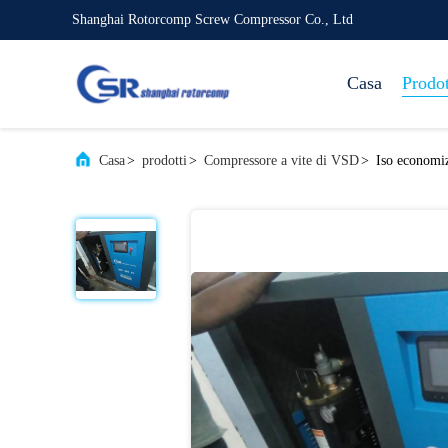
Shanghai Rotorcomp Screw Compressor Co., Ltd
Casa
Prodot
Casa
>
prodotti
>
Compressore a vite di VSD
>
Iso economiz