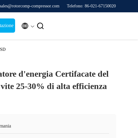
 sales@rotorcomp-compressor.com
Telefono: 86-021-67150020


tazione
 VSD
tore d'energia Certifacate del
vite 25-30% di alta efficienza
mania