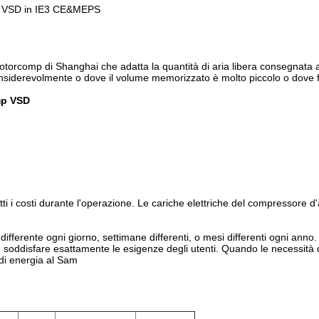
i di VSD in IE3 CE&MEPS
 rotorcomp di Shanghai che adatta la quantità di aria libera consegnata a
nsiderevolmente o dove il volume memorizzato è molto piccolo o dove fu
omp VSD
ti i costi durante l'operazione. Le cariche elettriche del compressore d'
po differente ogni giorno, settimane differenti, o mesi differenti ogni a
 soddisfare esattamente le esigenze degli utenti. Quando le necessità de
 di energia al Sam