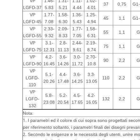
VP
1.46-
1.31-
1.11-
1.02-
37
0,75
G1-
LGFD-37
5.83
5.21
4.44
4.01
VP
1.77-
1.58-
1.36-
1.25-
45
1,1
G1-
LGFD-45
7.08
6.30
5.43
4.94
VP
2.33-
2.09-
1.77-
1.58-
55
1,1
G
LGFD-55
9.32
8.33
7.05
6.31
VP
3.1-
2.8-
2.44-
2.19-
75
1,1
G
LGFD-75
12.31
11.13
9.61
8.74
VP
4.2-
3.6-
3.0-
2.70-
90
2,2
G
LGFD-90
16.45
14.26
11.72
10.8
VP
5.1-
4.4-
3.6-
3.3-
LGFD-
110
2,2
G
20.26
17.48
14.25
13.05
110
VP
5.8-
5.2-
4.5-
4.2-
LGFD-
132
2,2
G
23.08
20.54
17.65
16.05
132
Nota:
1.
I parametri ed il colore di cui sopra sono progettati secon
per riferimento soltanto, i parametri finali dei disegni preva
2.
Secondo le esigenze e le necessità degli utenti, unire mod