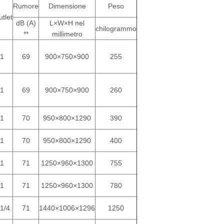
Rumore
Dimensione
Peso
utlet
dB (A)
L×W×H nel
chilogrammo
**
millimetro
1
69
900×750×900
255
1
69
900×750×900
260
1
70
950×800×1290
390
1
70
950×800×1290
400
1
71
1250×960×1300
755
1
71
1250×960×1300
780
1/4
71
1440×1006×1296
1250