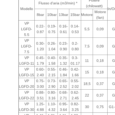
Potere
Flusso d'aria (m3/min) *
(chilowatt)
Modello
In/O
Motore
8bar
10bar
13bar
15bar
Motore
(fan)
VP
0.22-
0.19-
0.16-
0.14-
LGFD-
5,5
0,09
G
0.87
0.75
0.61
0.53
5.5
VP
0.30-
0.26-
0.23-
0.2-
LGFD-
7,5
0,09
G
1.20
1.04
0.90
0.80
7.5
VP
0.45-
0.40-
0.35-
0.3-
11
0,18
G
LGFD-11
1.79
1.58
1.32
01.17
VP
0.60-
0.55-
0.46-
0.42-
15
0,18
G
LGFD-15
2.40
2.15
1.84
1.66
VP
0.75-
0.73-
0.65-
0.55-
18,5
0,37
G
LGFD-20
3.00
2.90
2.52
2.02
VP
0.88-
0.80-
0.68-
0.62-
22
0,37
G
LGFD-22
3.51
3.16
2.71
2.45
VP
1.25-
1.10-
0.95-
0.82-
30
0,75
G1-
LGFD-30
4.88
4.32
3.64
3.25