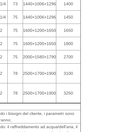
1/4
73
1440×1006×1296
1400
1/4
75
1440×1006×1296
1450
2
75
1600×1200×1650
1650
2
75
1600×1200×1650
1800
2
75
2000×1580×1790
2700
2
78
2500×1700×1900
3100
2
78
2500×1700×1900
3250
do i bisogni del cliente, i parametri sono
rranno;
o: il raffreddamento ad acqua/dell'aria, il