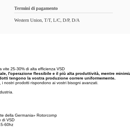
Termini di pagamento
Western Union, T/T, L/C, D/P, D/A
 vite 25-30% di alta efficienza VSD
le, l'operazione flessibile e il più alta produttività, mentre minim
rodotti tengono la vostra produzione correre uniformemente.
e, i nostri prodotti rispondono ai vostri bisogni avanzati.
dustria.
a vite della Germania» Rotorcomp
e di VSD
 15-60hz