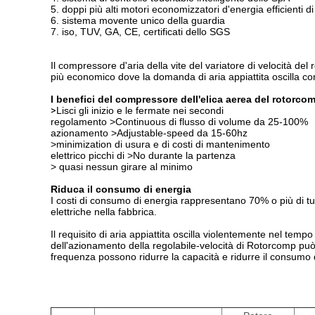
5. doppi più alti motori economizzatori d'energia efficient
6. sistema movente unico della guardia
7. iso, TUV, GA, CE, certificati dello SGS
Il compressore d'aria della vite del variatore di velocità del
più economico dove la domanda di aria appiattita oscilla co
I benefici del compressore dell'elica aerea del rotorc
>
Lisci gli inizio e le fermate nei secondi
regolamento >Continuous di flusso di volume da 25-100%
azionamento >Adjustable-speed da 15-60hz
>minimization di usura e di costi di mantenimento
elettrico picchi di >No durante la partenza
> quasi nessun girare al minimo
Riduca il consumo di energia
I costi di consumo di energia rappresentano 70% o più di tut
elettriche nella fabbrica.
Il requisito di aria appiattita oscilla violentemente nel tem
dell'azionamento della regolabile-velocità di Rotorcomp può
frequenza possono ridurre la capacità e ridurre il consumo