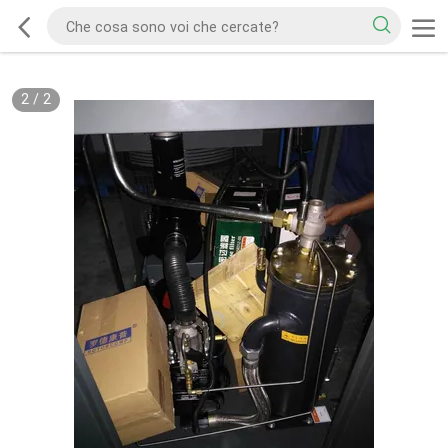
2
/
2