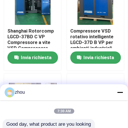
Circa noi
Shanghai Rotorcomp
Compressore VSD
Giro della fabbrica
LGCD-37BD C VP
rotativo intelligente
Compressore a vite
LGCD-37D B VP per
VSD Compressore
ambienti industriali
Controllo di qualità
rotativo per condizioni
esigenti
Invia richiesta
Invia richiesta
di alta umidità
Contattici
Notizie
zhou
Casi
7:30 AM
Good day, what product are you looking 
Richieda una citazione