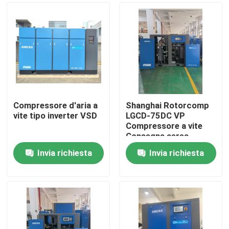
Compressore d'aria a
Shanghai Rotorcomp
vite tipo inverter VSD
LGCD-75DC VP
Compressore a vite
Consegna aerea
gratuita
Invia richiesta
Invia richiesta
Casa
Prodotti
Video