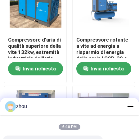
Circa noi
Giro della fabbrica
Compressore d'aria di
Compressore rotante
qualità superiore della
a vite ad energia a
vite 132kw, estremità
risparmio di energia
Controllo di qualità
industriale dell'aria
della serie LGSD-30 a
della vite di
controllo intelligente
Invia richiesta
Invia richiesta
Rotorcomp
Contattici
Notizie
zhou
Casi
6:10 PM
Richieda una citazione