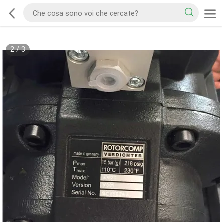
2
/
3