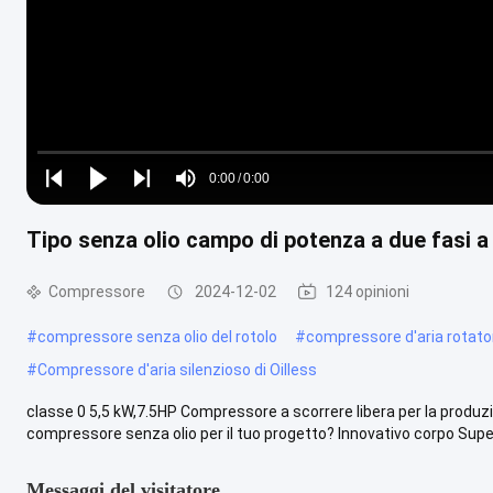
Loaded
:
0%
0:00
/
0:00
Play
Play
Play
Mute
Current
Duration
next
next
Tipo senza olio campo di potenza a due fasi a
Time
Compressore
2024-12-02
124 opinioni
#
compressore senza olio del rotolo
#
compressore d'aria rotatori
#
Compressore d'aria silenzioso di Oilless
classe 0 5,5 kW,7.5HP Compressore a scorrere libera per la produzi
compressore senza olio per il tuo progetto? Innovativo corpo SuperSi
Messaggi del visitatore