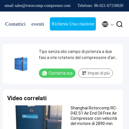
email sales@rotorcomp-compressor.com
Telefono: 86-021-67150020


Contattici
eventi
Richiesta Una citazione
Tipo senza olio campo di potenza a due
fasi a vite rotatorio del compressore d'aria
vasto
Contatta ora
Impari di più
Video correlati
Shanghai Rotorcomp RC-
042 S1 Air End Oil Free Air
Compressor con velocità
del motore di 2890 min