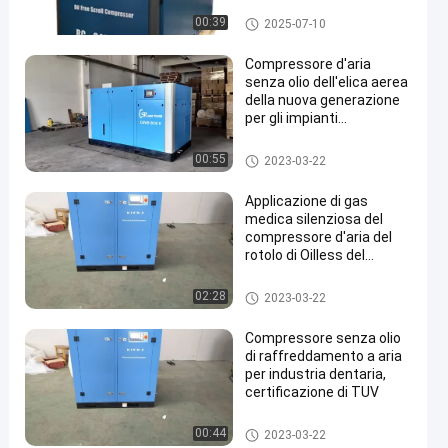
Compressore
00:39
2025-07-10
Compressore d'aria
senza olio dell'elica aerea
della nuova generazione
per gli impianti
farmaceutici
dell'alimento del tessuto
Compressore
00:55
2023-03-22
en
Applicazione di gas
medica silenziosa del
compressore d'aria del
rotolo di Oilless del
compressore a vite di
Rotorcomp
Compressore
02:28
2023-03-22
Compressore senza olio
di raffreddamento a aria
per industria dentaria,
certificazione di TUV
Compressore
00:44
2023-03-22