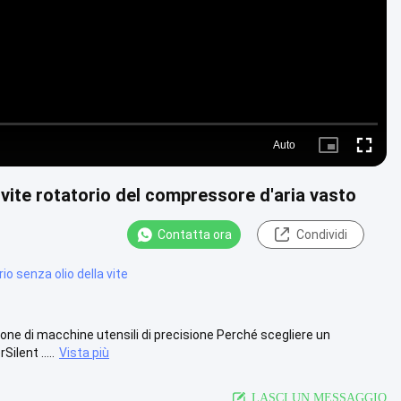
Auto
Picture-
Fullscre
in-
Picture
 vite rotatorio del compressore d'aria vasto
Contatta ora
Condividi
o senza olio della vite
one di macchine utensili di precisione Perché scegliere un
lent .....
Vista più
LASCI UN MESSAGGIO