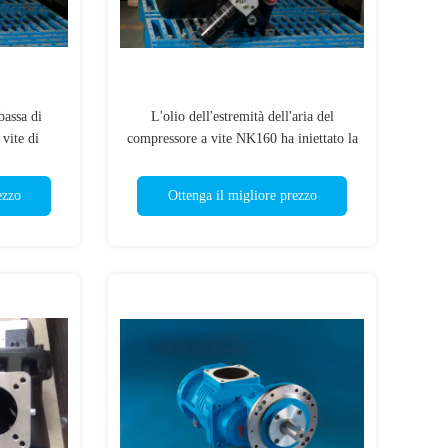
bassa di
L'olio dell'estremità dell'aria del
 vite di
compressore a vite NK160 ha iniettato la
l'aria del
certificazione di iso di 45Kw 60Hp
uiete
ezzo
Ottenga il migliore prezzo