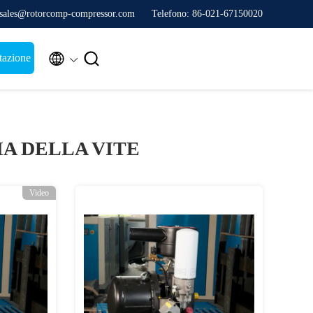
 sales@rotorcomp-compressor.com
Telefono: 86-021-67150020


tazione
A DELLA VITE
Video