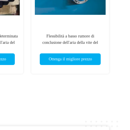
determinata
Flessibilità a basso rumore di
l'aria del
conclusione dell'aria della vite del
l'aria della
compressore di Rotorcomp alta con il
cambio interno
ezzo
Ottenga il migliore prezzo