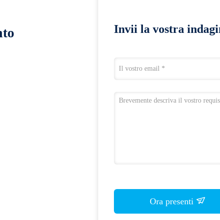
Invii la vostra indag
nto
Ora presenti