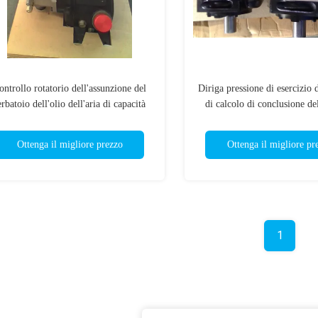
ontrollo rotatorio dell'assunzione del
Diriga pressione di esercizio 
erbatoio dell'olio dell'aria di capacità
di calcolo di conclusione del
vata di conclusione dell'aria della vite
compressore dell'estremità del
di Rotorcomp
vite l'ampia
Ottenga il migliore prezzo
Ottenga il migliore pr
1