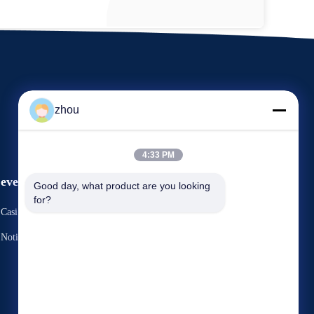
zhou
4:33 PM
eventi
Good day, what product are you looking 
Richiesta Una citazione
for?
Casi
Telefono: 86-021-67150020
Notizie
Fax: 86-021-67250020


