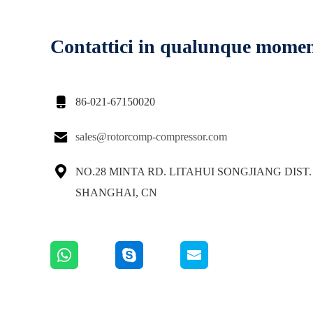
Contattici in qualunque mome

86-021-67150020

sales@rotorcomp-compressor.com

NO.28 MINTA RD. LITAHUI SONGJIANG DIST.
SHANGHAI, CN