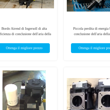
Bordo Airend di Ingersoll di alta
Piccola perdita di energia 
ficienza di conclusione dell'aria della
conclusione dell'aria della
vite del compatto di Rotorcomp
Demension/di conclusione del
compressore d'aria di q
Ottenga il migliore prezzo
Ottenga il migliore pr