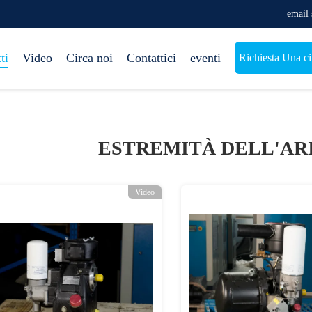
email
ti
Video
Circa noi
Contattici
eventi
Richiesta Una ci
ESTREMITÀ DELL'ARI
Video